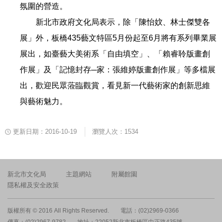
氛圍的營造。
新北市政府文化局表示，除「陳怡妏、林士傑雙各
展」外，板橋435藝文特區5月份起至6月將有系列畢業展
展出，如臺藝大美術系「自由填空」、「賴睿聆版畫創
作展」及「記憶封存─家：張維婷版畫創作展」等多檔展
出，歡迎民眾蒞臨觀賞，看見新一代藝術家的創新思維
與藝術魅力。
更新日期：2016-10-19
瀏覽人次：1534
新北市文化局
主題網站
附屬館園
隱私權及安全政策
版權所有 © 2016 All Rights Reserved.
電話：(02)2969-0366