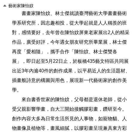
藝術家陳怡妏
書畫家陳怡妏、林士傑就讀臺灣藝術大學書畫藝術
學系研究所，因志趣相投，從大學起就是人人稱羨的班
對，感情要好，去年曾在陳怡妏屏東老家展出2人的精采
作品，廣受好評，今年遇女朋友研究所畢業展，林士傑
再度「愛相隨」，攜手合作「陳怡妏、林士傑雙各
展」，即日起至5月22日止，於板橋435藝文特區共同展
出近3年內逾40件的創作成果，以平易近人的生活題材、
插畫般詩意的構圖與用色，展現新一代藝術家的創作美
學。
來自書香世家的陳怡妏，父母都是退休老師，從小
受父親影響學畫，自大三開始接觸膠彩畫，鑽研至今。
創作內容大多為日常生活所見的人事物，如寵物貓、人
物畫像及植物等，畫風細膩，以膠彩畫呈現兼具東方彩