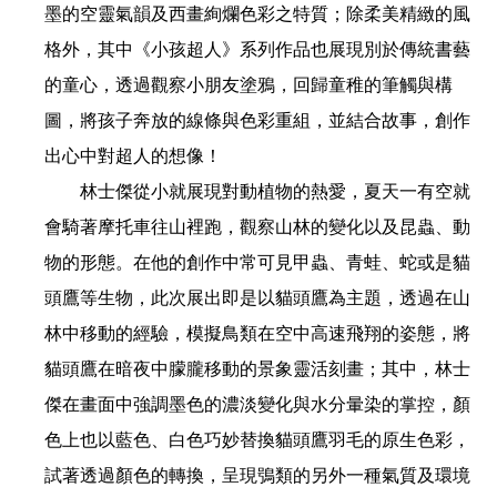
墨的空靈氣韻及西畫絢爛色彩之特質；除柔美精緻的風
格外，其中《小孩超人》系列作品也展現別於傳統書藝
的童心，透過觀察小朋友塗鴉，回歸童稚的筆觸與構
圖，將孩子奔放的線條與色彩重組，並結合故事，創作
出心中對超人的想像！
林士傑從小就展現對動植物的熱愛，夏天一有空就
會騎著摩托車往山裡跑，觀察山林的變化以及昆蟲、動
物的形態。在他的創作中常可見甲蟲、青蛙、蛇或是貓
頭鷹等生物，此次展出即是以貓頭鷹為主題，透過在山
林中移動的經驗，模擬鳥類在空中高速飛翔的姿態，將
貓頭鷹在暗夜中朦朧移動的景象靈活刻畫；其中，林士
傑在畫面中強調墨色的濃淡變化與水分暈染的掌控，顏
色上也以藍色、白色巧妙替換貓頭鷹羽毛的原生色彩，
試著透過顏色的轉換，呈現鴞類的另外一種氣質及環境