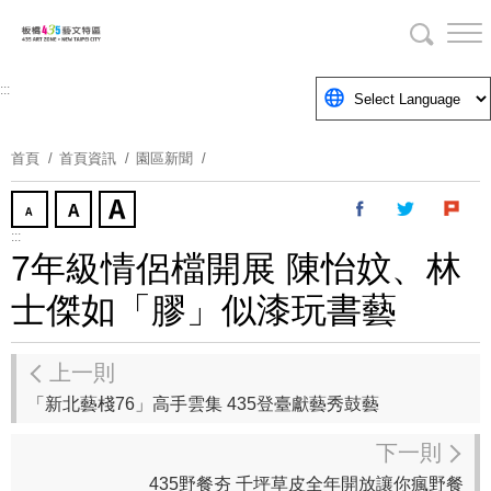
跳
到
主
要
:::
內
容
首頁
首頁資訊
園區新聞
區
塊
:::
7年級情侶檔開展 陳怡妏、林
士傑如「膠」似漆玩書藝
上一則
「新北藝棧76」高手雲集 435登臺獻藝秀鼓藝
下一則
435野餐夯 千坪草皮全年開放讓你瘋野餐