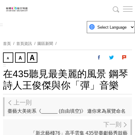
跳
到
主
要
:::
內
容
首頁
首頁資訊
園區新聞
區
塊
:::
在435聽見最美麗的風景 鋼琴
詩人王俊傑與你「彈」音樂
上一則
臺藝大美術系《______ (自由填空)》 邀你來為展覽命名
下一則
「新北藝棧76」高手雲集 435登臺獻藝秀鼓藝