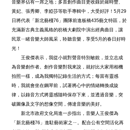
音樂界佔有一席之地；多首創作曲目更收錄於羅時豐、
黃妃、張秀卿、李婭莎等歌手專輯中，大受好評！5月29
日將代表「新北藝棧76」團隊前進板橋435藝文特區，於
充滿新古典主義風格的枋橋大劇院中演出經典曲目，讓
民眾ㄧ睹音樂大師風采，聆聽音樂，享受5月的春日好時
光！
王俊傑表示，我從小就對聲音特別敏銳，並立志成
為音樂創作者。創作音樂對我來說，就好比大家用相機
拍照一樣，成為我獨特記錄生活的方式；每當有靈感
時，我就會坐在鋼琴前，試著將心中的情緒轉換成旋
律，以錄音方式將靈感隨時保存下來，並透過音樂，突
破圖像及文字的想像空間，傳達音樂的美好。
新北市政府文化局進一步指出，音樂人王俊傑為
「新北藝棧76」進駐藝術家之ㄧ。配合公有空間活化再