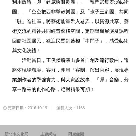
利用政策，與「廷威醒獅劇團」、「韓門武集表演藝術
團」、「空空把西非擊鼓樂團」及「孩子王劇團」共同
「駐」進社區，將藝術能量帶入巷弄，以資源共享、藝
術交流的精神共同經營藝棧空間，定期舉辦展演及課程
回饋社區居民，歡迎民眾到藝棧「串門子」，感受藝術
與文化洗禮！
活動當日，王俊傑將演出多首自創及流行歌曲，還
將依現場環境、客群，即興「客制」演出內容，展現專
業創作者的堅強實力，與大家說故事、「彈」音樂，分
享ㄧ路來的創作心路，絕對精采可期！
更新日期：2016-10-19
瀏覽人次：1168
新北市文化局
主題網站
附屬館園