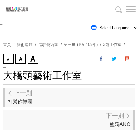
跳
到
主
要
:::
內
容
首頁
藝術進駐
進駐藝術家
第三期 (107-109年)
3號工作室
區
塊
:::
大橋頭藝術工作室
上一則
打幫你樂團
下一則
塗鴉ANO