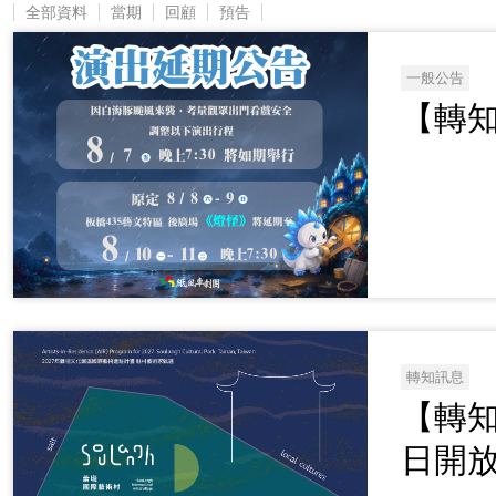
全部資料
當期
回顧
預告
一般公告
【轉
轉知訊息
【轉知
日開