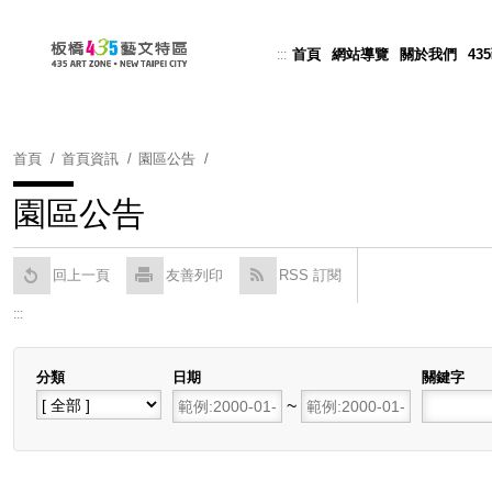
跳
到
首頁
網站導覽
關於我們
43
:::
Powered by
Translate
主
要
內
容
首頁
首頁資訊
園區公告
區
塊
園區公告
回上一頁
友善列印
RSS 訂閱
:::
分類
日期
關鍵字
開始日期
~
結束日期