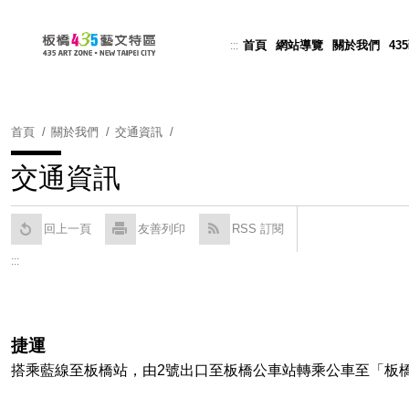
跳
到
首頁
網站導覽
關於我們
43
:::
Powered by
Translate
主
要
內
容
首頁
關於我們
交通資訊
區
塊
交通資訊
回上一頁
友善列印
RSS 訂閱
:::
捷運
搭乘藍線至板橋站，由
2
號出口至板橋公車站轉乘公車至「板