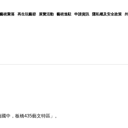
5藝術聚落
再生玩藝節
展覽活動
藝術進駐
申請資訊
隱私權及安全政策
橋國中，板橋
435
藝文特區」。