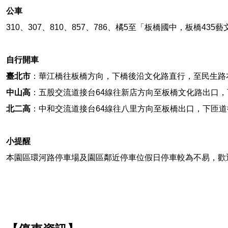
公車
310
、
307
、
810
、
857
、
786、
橘
5
至「板橋國中，板橋
435
藝
自行開車
臺北市
：華江橋往板橋方向，下橋後沿文化路直行，至民生路
中山高
：五股交流道接台
64
線往新店方向至板橋文化路出口，
北二高
：中和交流道接台
64
線往八里方向至板橋出口，下匝道
小提醒
本園區環河路停車場及園區鄰近停車位假日停車較為不易，歡