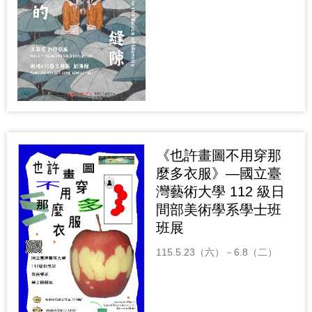
《也許畫圖不用穿那
麼多衣服》—國立臺
灣藝術大學 112 級日
間部美術學系學士班
班展
115.5.23（六）－6.8（二）