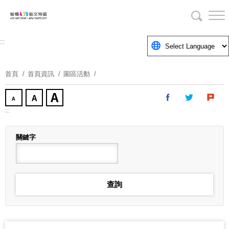
跳
到
主
要
:::
內
容
首頁
首頁資訊
園區活動
區
塊
:::
關鍵字