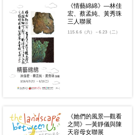
《情藝綿綿》—林佳
宏、蔡孟純、黃秀珠
三人聯展
115.6.6（六）－6.23（二）
《她們的風景—觀看
之間》—黃靜儀與陳
天容母女聯展