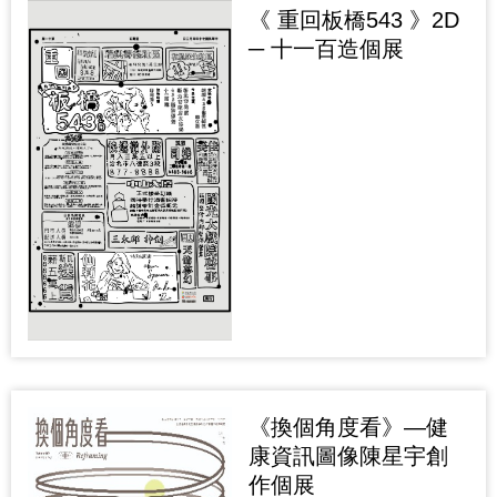
《 重回板橋543 》2D
─ 十一百造個展
《換個角度看》—健
康資訊圖像陳星宇創
作個展