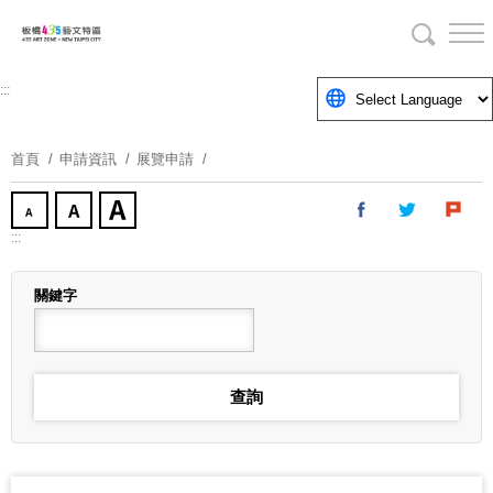
跳
到
主
要
:::
內
容
首頁
申請資訊
展覽申請
區
塊
:::
關鍵字