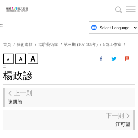
跳
到
主
要
:::
內
容
首頁
藝術進駐
進駐藝術家
第三期 (107-109年)
5號工作室
區
塊
:::
楊政諺
上一則
陳凱智
下一則
江可望