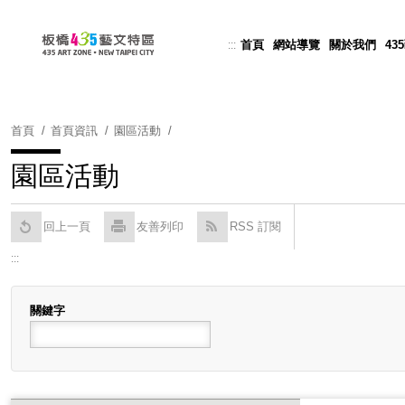
跳
到
首頁
網站導覽
關於我們
43
:::
Powered by
Translate
主
要
內
容
首頁
首頁資訊
園區活動
區
塊
園區活動
回上一頁
友善列印
RSS 訂閱
:::
關鍵字