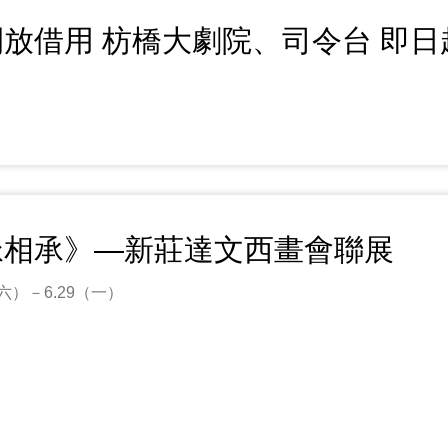
放借用 枋橋大劇院、司令台 即日
脈相承》—新莊達文西畫會聯展
3（六）－6.29（一）