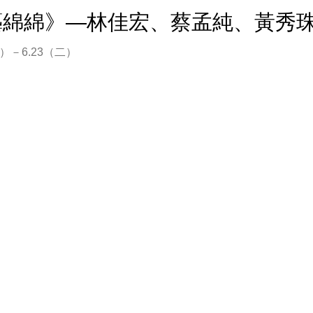
藝綿綿》—林佳宏、蔡孟純、黃秀珠
（六）－6.23（二）