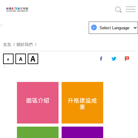
跳
到
主
要
:::
內
容
首頁
關於我們
區
塊
:::
園區介紹
升格建設成
果