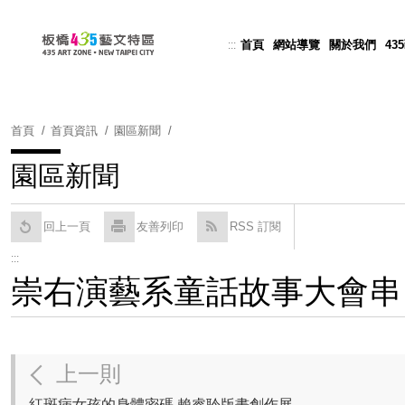
跳
到
首頁
網站導覽
關於我們
43
:::
Powered by
Translate
主
要
內
容
首頁
首頁資訊
園區新聞
區
塊
園區新聞
回上一頁
友善列印
RSS 訂閱
:::
崇右演藝系童話故事大會串 
上一則
紅斑病女孩的身體密碼 賴睿聆版畫創作展