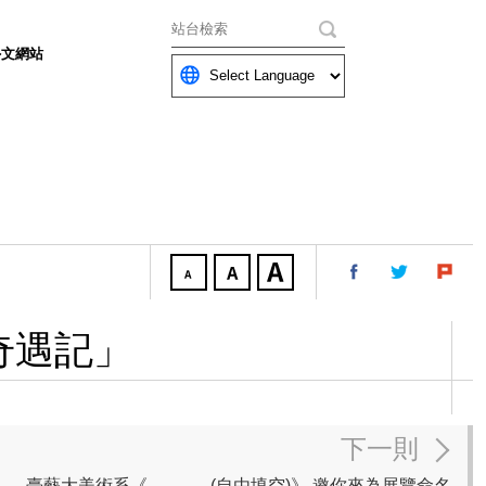
關鍵字
外文網站
奇遇記」
下一則
臺藝大美術系《______ (自由填空)》 邀你來為展覽命名