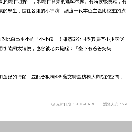
劇的創作理路上，和創作音樂的邏輯很像。有時候很跳躍，有
戲的學生，擔任各組的小導演，讓這一代本位主義比較重的孩
面對比自己更小的「小小孩」！雖然部分同學其實有不少表演
用字遣詞太隨便，也會被老師提醒：「臺下有爸爸媽媽
選妃的情節，並配合板橋435藝文特區枋橋大劇院的空間，
更新日期：2016-10-19
瀏覽人次：970