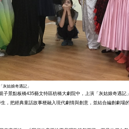
「灰姑娘奇遇記」
子景點板橋435藝文特區枋橋大劇院中，上演「灰姑娘奇遇記」
學生，把經典童話故事梗融入現代劇情與創意，並結合編創劇場