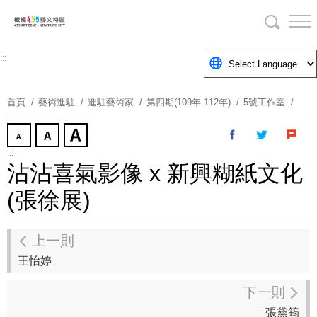
跳
到
主
要
:::
內
容
首頁
藝術進駐
進駐藝術家
第四期(109年-112年)
5號工作室
區
塊
:::
沾沾喜氣影像 x 新興糊紙文化
(張徐展)
上一則
王怡婷
下一則
張黛筠