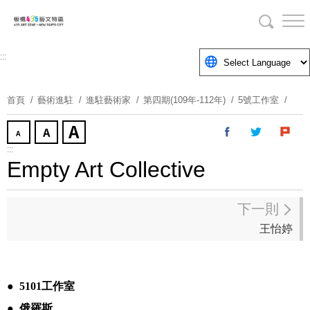
跳
到
主
要
:::
內
容
首頁
藝術進駐
進駐藝術家
第四期(109年-112年)
5號工作室
區
塊
:::
Empty Art Collective
下一則
王怡婷
●
5101
工作室
●
俄羅斯