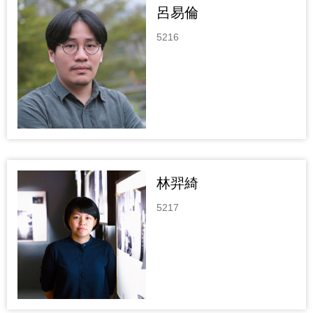
呂易倫
5216
林羿綺
5217