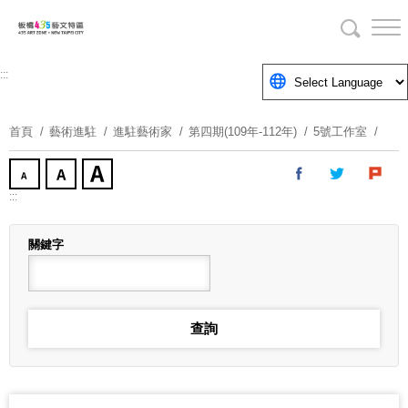
跳
到
主
要
:::
內
容
首頁
藝術進駐
進駐藝術家
第四期(109年-112年)
5號工作室
區
塊
:::
關鍵字