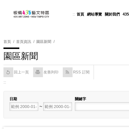
跳
到
首頁
網站導覽
關於我們
43
:::
Powered by
Translate
主
要
內
容
首頁
首頁資訊
園區新聞
區
塊
園區新聞
回上一頁
友善列印
RSS 訂閱
:::
日期
關鍵字
開始日期
~
結束日期