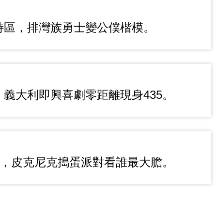
特區，排灣族勇士變公僕楷模。
義大利即興喜劇零距離現身435。
鬼，皮克尼克搗蛋派對看誰最大膽。