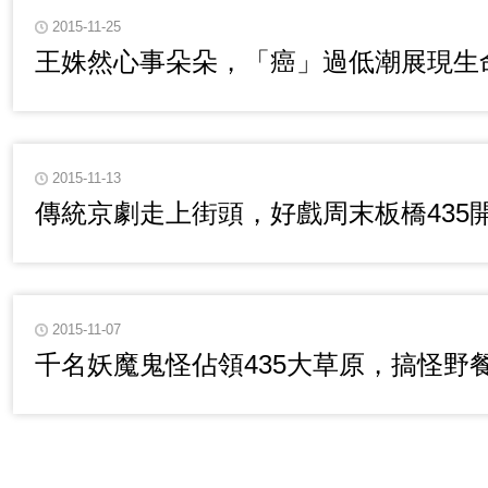
2015-11-25
王姝然心事朵朵，「癌」過低潮展現生
2015-11-13
傳統京劇走上街頭，好戲周末板橋435
2015-11-07
千名妖魔鬼怪佔領435大草原，搞怪野