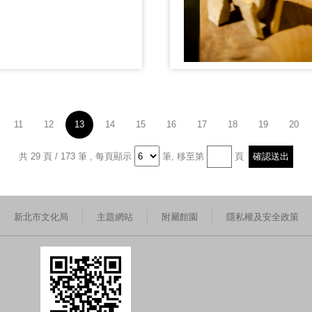
11
12
13
14
15
16
17
18
19
20
共 29 頁 / 173 筆
,
每頁顯示
筆,
移至第
頁
新北市文化局
主題網站
附屬館園
隱私權及安全政策