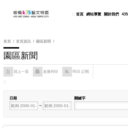
跳
到
首頁
網站導覽
關於我們
43
:::
Powered by
Translate
主
要
內
容
首頁
首頁資訊
園區新聞
區
塊
園區新聞
回上一頁
友善列印
RSS 訂閱
:::
日期
關鍵字
開始日期
~
結束日期