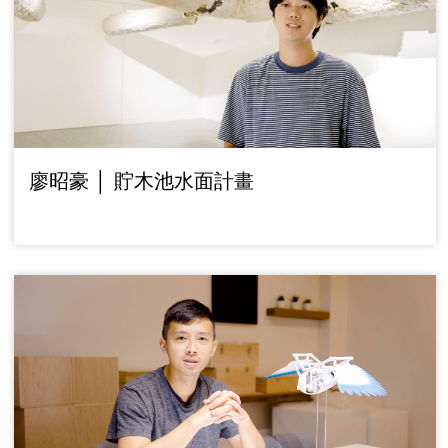
廖昭豪 │ 貯木池水面計畫