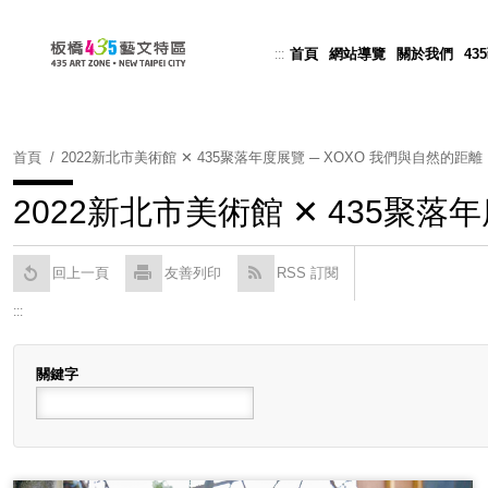
跳
到
首頁
網站導覽
關於我們
43
:::
Powered by
Translate
主
要
內
容
首頁
2022新北市美術館 ✕ 435聚落年度展覽 ─ XOXO 我們與自然的距離
區
塊
2022新北市美術館 ✕ 435聚落
回上一頁
友善列印
RSS 訂閱
:::
關鍵字