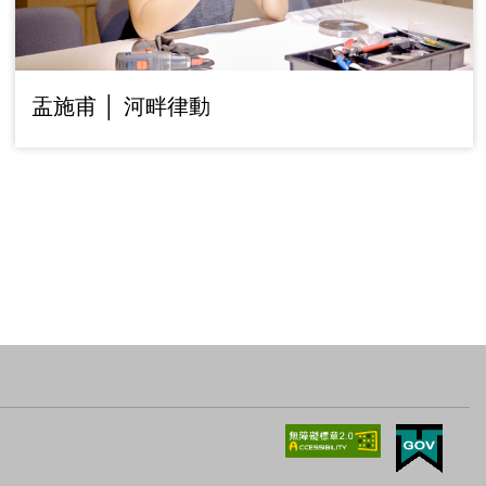
盂施甫 │ 河畔律動