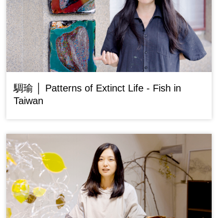
騆瑜 │ Patterns of Extinct Life - Fish in
Taiwan