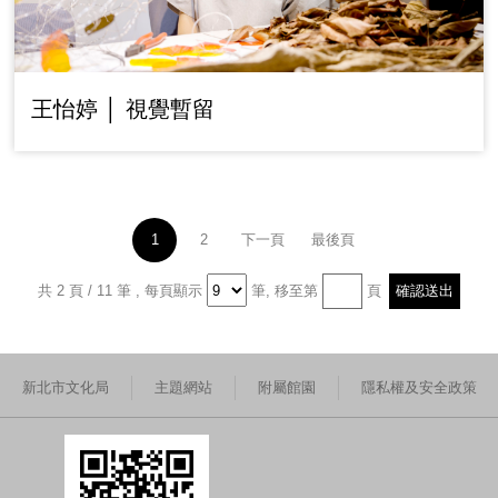
王怡婷 │ 視覺暫留
1
2
下一頁
最後頁
共 2 頁 / 11 筆
,
每頁顯示
筆,
移至第
頁
新北市文化局
主題網站
附屬館園
隱私權及安全政策